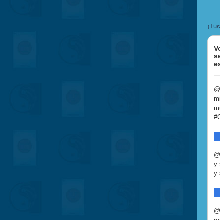
¡Tus
V
s
e
@j
mi
mu
#O
@A
y 
y 
@j
re