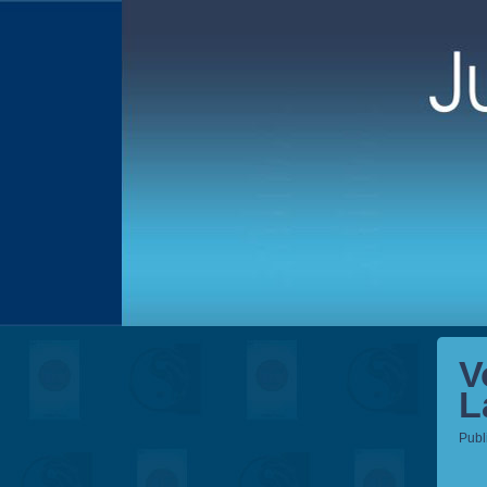
V
L
Publ