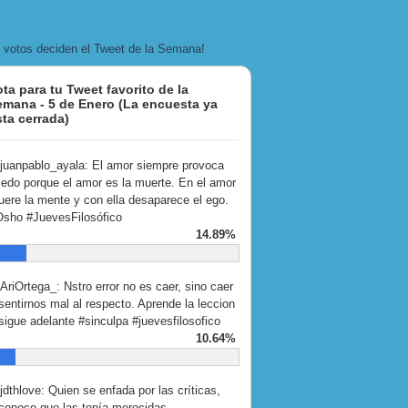
 votos deciden el Tweet de la Semana!
ota para tu Tweet favorito de la
emana - 5 de Enero (La encuesta ya
sta cerrada)
uanpablo_ayala: El amor siempre provoca
edo porque el amor es la muerte. En el amor
ere la mente y con ella desaparece el ego.
sho #JuevesFilosófico
14.89%
riOrtega_: Nstro error no es caer, sino caer
sentirnos mal al respecto. Aprende la leccion
sigue adelante #sinculpa #juevesfilosofico
10.64%
dthlove: Quien se enfada por las críticas,
conoce que las tenía merecidas.