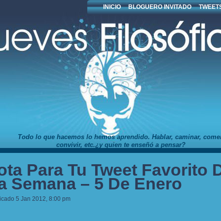
INICIO
BLOGUERO INVITADO
TWEETS
Todo lo que hacemos lo hemos aprendido. Hablar, caminar, comer
convivir, etc.¿y quien te enseñó a pensar?
ota Para Tu Tweet Favorito 
a Semana – 5 De Enero
icado 5 Jan 2012, 8:00 pm