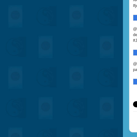
#j
@e
de
#J
@L
pa