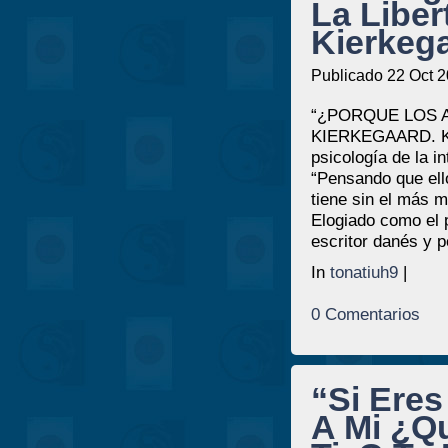
La Libe
Kierkega
Publicado 22 Oct 2
“¿PORQUE LOS 
KIERKEGAARD. Ki
psicología de la i
“Pensando que ell
tiene sin el más 
Elogiado como el p
escritor danés y 
In
tonatiuh9
|
0 Comentarios
“Si Ere
A Mi ¿Q