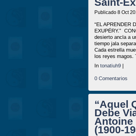
Saint-Ex
Publicado 8 Oct 20
“EL APRENDER D
EXUPÉRY.” CONCL
desierto ancla a u
tiempo jala separa
Cada estrella mues
los reyes magos. T
In
tonatiuh9
|
0 Comentarios
“Aquel Q
Debe Via
Antoine
(1900-19