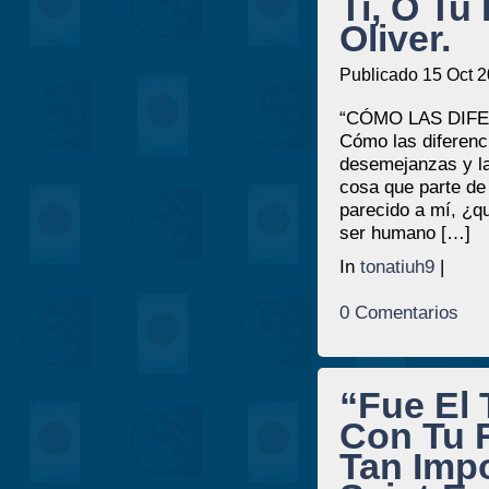
Ti, O Tu
Oliver.
Publicado 15 Oct 2
“CÓMO LAS DIFE
Cómo las diferenc
desemejanzas y la
cosa que parte de
parecido a mí, ¿qu
ser humano […]
In
tonatiuh9
|
0 Comentarios
“Fue El
Con Tu 
Tan Imp