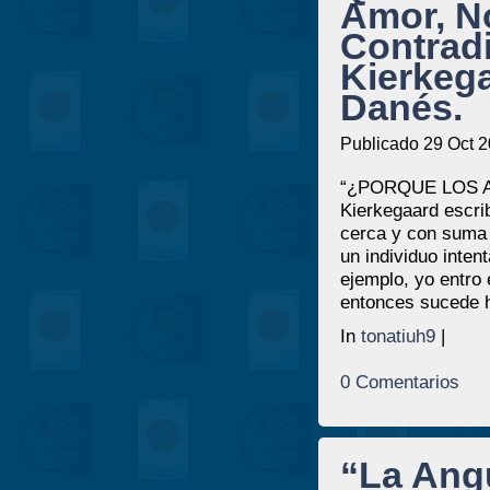
Amor, N
Contrad
Kierkega
Danés.
Publicado 29 Oct 2
“¿PORQUE LOS 
Kierkegaard escrib
cerca y con suma 
un individuo inten
ejemplo, yo entro
entonces sucede 
In
tonatiuh9
|
0 Comentarios
“La Angu