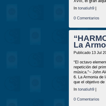
XVIII, el gran alqu
In
tonatiuh9
|
0 Comentarios
“HARMON
La Armo
Publicado 13 Jul 2
“El octavo element
repetición del pri
música.”~ John 
6. La Armonia de 
que el objetivo de 
In
tonatiuh9
|
0 Comentarios