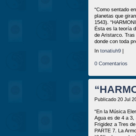
“Como sentado en u
planetas que gira
1543). “HARMONI 
Ésta es la teoría
de Aristarco. Tra
donde con toda pr
In
tonatiuh9
|
0 Comentarios
“HARMON
Publicado 20 Jul 2
“En la Música Elem
Agua es de 4 a 3,
Frigidez a Tres 
PARTE 7. La Armon