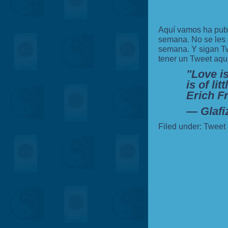
Aquí vamos ha publ
semana. No se les o
semana. Y sigan Tw
tener un Tweet aquí
"Love is
is of lit
Erich 
— Glafi
Filed under:
Tweet