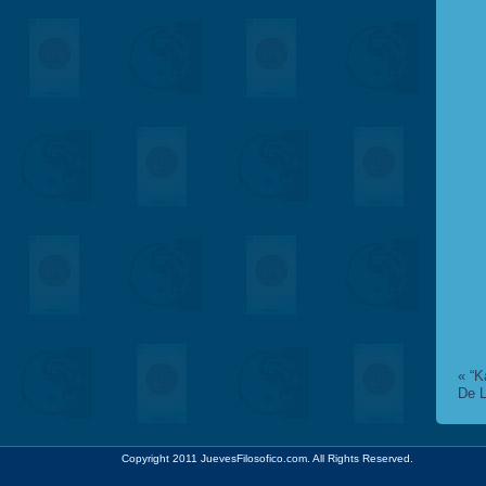
«
“K
De 
Copyright 2011 JuevesFilosofico.com. All Rights Reserved.