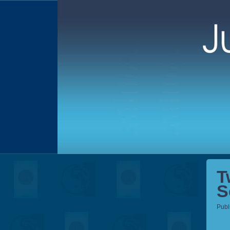
T
S
Publ