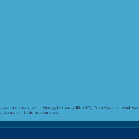
afka era un realista.” — György Lukács (1885-1971).
Vota Para Tu Tweet Favo
La Semana – 18 de Septiembre
»