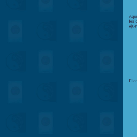
Aquí
les 
#jue
File