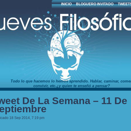
INICIO
BLOGUERO INVITADO
TWEETS
Todo lo que hacemos lo hemos aprendido. Hablar, caminar, comer
convivir, etc.¿y quien te enseñó a pensar?
weet De La Semana – 11 De
eptiembre
icado 18 Sep 2014, 7:19 pm