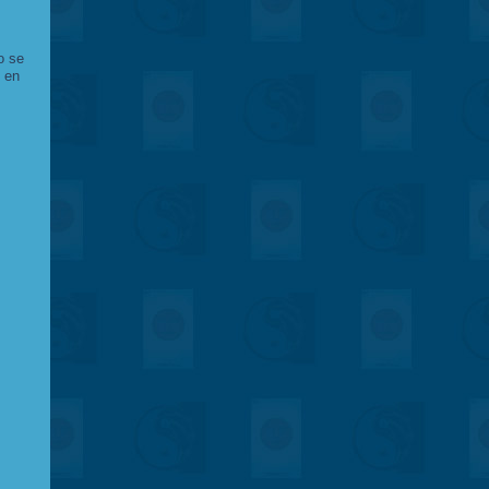
o se
o en