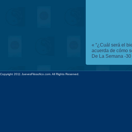
«
“¿Cuál será el bie
acuerda de cómo se
De La Semana -30 d
Copyright 2011 JuevesFilosofico.com. All Rights Reserved.