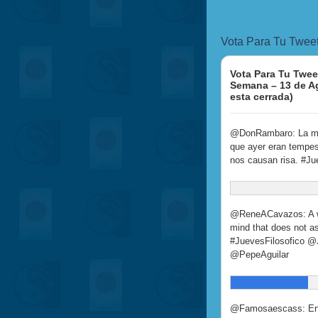
Vota Para Tu Twee
Vota Para Tu Twee
Semana – 13 de A
esta cerrada)
@DonRambaro: La ma
que ayer eran tempest
nos causan risa. #Ju
@ReneACavazos: A we
mind that does not as
#JuevesFilosofico @
@PepeAguilar
@Famosaescass: Enjo