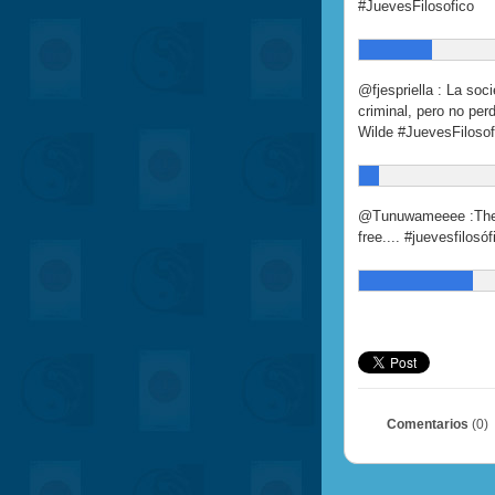
#JuevesFilosofico
@fjespriella : La soc
criminal, pero no per
Wilde #JuevesFilosof
@Tunuwameeee :The t
free.... #juevesfilosóf
Comentarios
(0)