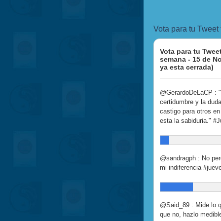
Vota para tu Tweet
Vota para tu Tweet
semana - 15 de N
ya esta cerrada)
@GerardoDeLaCP : "P
certidumbre y la dud
castigo para otros e
esta la sabiduria." #
@sandragph : No perd
mi indiferencia #jueve
@Said_89 : Mide lo q
que no, hazlo medible.