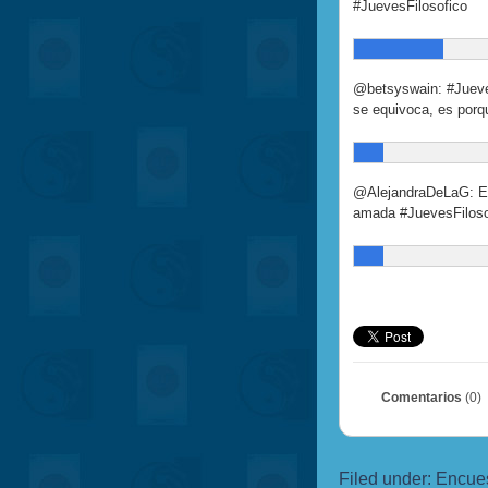
#JuevesFilosofico
@betsyswain: #Jueve
se equivoca, es porq
@AlejandraDeLaG: El
amada #JuevesFiloso
Comentarios
(0)
Filed under:
Encue