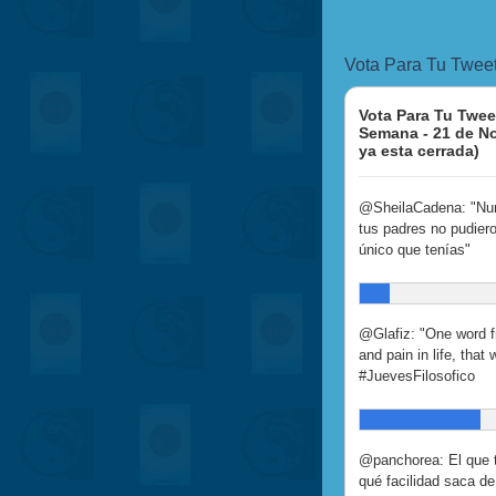
Vota Para Tu Twee
Vota Para Tu Twee
Semana - 21 de N
ya esta cerrada)
@SheilaCadena: "Nunc
tus padres no pudieron
único que tenías"
@Glafiz: "One word fr
and pain in life, that
#JuevesFilosofico
@panchorea: El que t
qué facilidad saca de