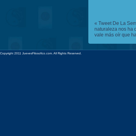
«
Tweet De La Sem
naturaleza nos ha 
vale más oír que h
Copyright 2011 JuevesFilosofico.com. All Rights Reserved.