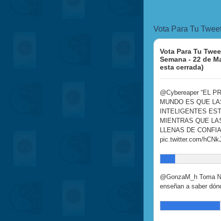
Vota Para Tu Twee
Vota Para Tu Twee
Semana - 22 de M
esta cerrada)
@Cybereaper “EL 
MUNDO ES QUE L
INTELIGENTES EST
MIENTRAS QUE LA
LLENAS DE CONFIAN
pic.twitter.com/hCN
@GonzaM_h Toma Nota
enseñan a saber dónde