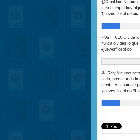
@GranRoxi No todos 
pero siempre hay alg
#juevesfilosofico pi
@AnnFC10 Olvida lo q
nunca olvides lo que 
#juevesfilosofico
@_Roly Algunas pers
nada, porque todo l
pronto. » alexander 
#juevesfilosofico #Fil