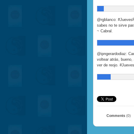
@rgblanco: #JuevesFi
sabes no te sirve par
~ Cabral.
@ipngerardodiaz: Cam
voltear atrás, bueno,
ver de reojo. #Jueves
Comments
(0)