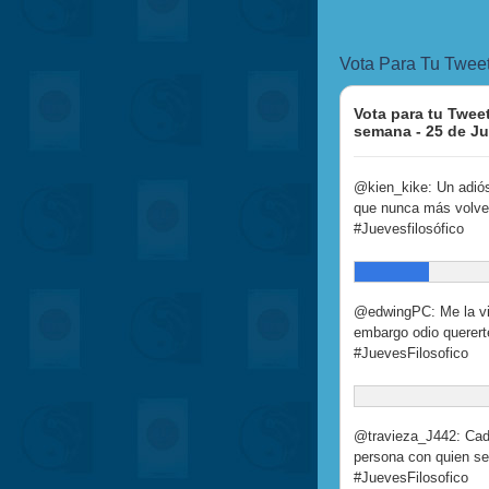
Vota Para Tu Tweet
Vota para tu Tweet
semana - 25 de Jul
@kien_kike: Un adió
que nunca más volver
#Juevesfilosófico
@edwingPC: Me la viv
embargo odio quererte.
#JuevesFilosofico
@travieza_J442: Cad
persona con quien se
#JuevesFilosofico