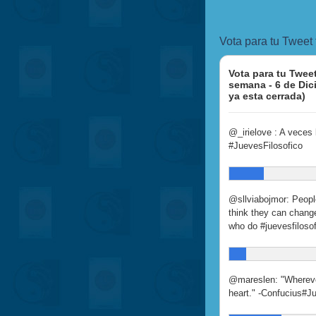
Vota para tu Tweet
Vota para tu Tweet
semana - 6 de Dic
ya esta cerrada)
@_irielove : A veces 
#JuevesFilosofico
@sllviabojmor: Peopl
think they can change
who do #juevesfilosof
@mareslen: "Wherever
heart." -Confucius#J