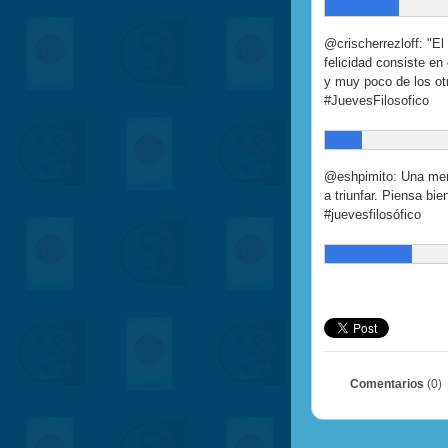
@crischerrezloff: "El
felicidad consiste e
y muy poco de los otr
#JuevesFilosofico
@eshpimito: Una ment
a triunfar. Piensa bie
#juevesfilosófico
Comentarios
(0)