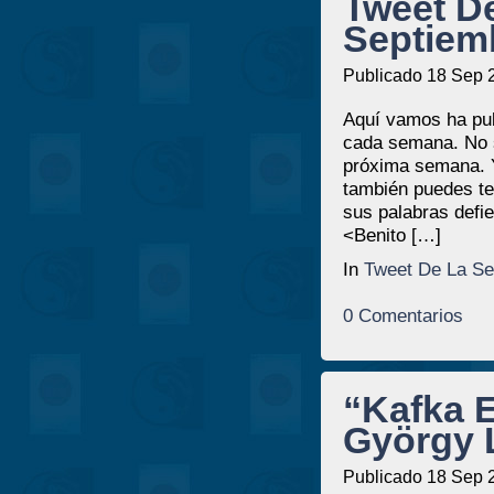
Tweet D
Septiem
Publicado 18 Sep 
Aquí vamos ha pub
cada semana. No se
próxima semana. Y
también puedes te
sus palabras defie
<Benito […]
In
Tweet De La S
0 Comentarios
“Kafka E
György 
Publicado 18 Sep 