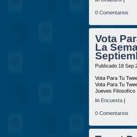
0 Comentarios
Vota Par
La Sema
Septiem
Publicado 18 Sep 
Vota Para Tu Twee
Vota Para Tu Twee
Jueves Filosofico
In
Encuesta
|
0 Comentarios