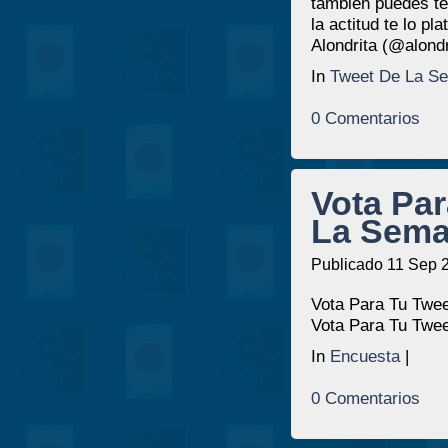
también puedes te
la actitud te lo pl
Alondrita (@alond
In
Tweet De La S
0 Comentarios
Vota Par
La Sema
Publicado 11 Sep 
Vota Para Tu Twee
Vota Para Tu Twee
In
Encuesta
|
0 Comentarios