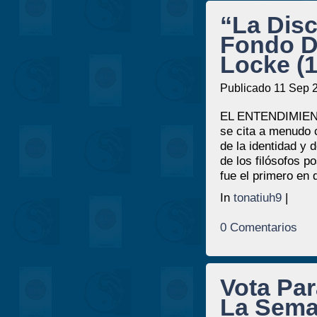
“La Disc
Fondo D
Locke (1
Publicado 11 Sep 
EL ENTENDIMIENT
se cita a menudo 
de la identidad y 
de los filósofos 
fue el primero en 
In
tonatiuh9
|
0 Comentarios
Vota Par
La Sema