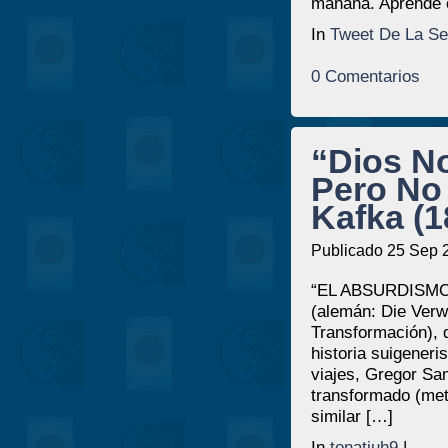
mañana. Aprende c
In
Tweet De La S
0 Comentarios
“Dios N
Pero No 
Kafka (1
Publicado 25 Sep 
“EL ABSURDISMO D
(alemán: Die Verw
Transformación), 
historia suigeneri
viajes, Gregor Sa
transformado (met
similar […]
In
tonatiuh9
|