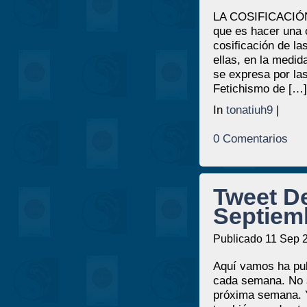
LA COSIFICACIÓN 
que es hacer una c
cosificación de la
ellas, en la medid
se expresa por las
Fetichismo de […]
In
tonatiuh9
|
0 Comentarios
Tweet D
Septiem
Publicado 11 Sep 
Aquí vamos ha pub
cada semana. No se
próxima semana. Y