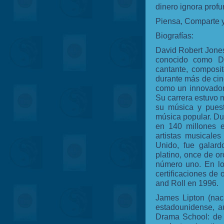
dinero ignora prof
Piensa, Comparte y
Biografías:
David Robert Jones
conocido como D
cantante, composit
durante más de cin
como un innovador,
Su carrera estuvo m
su música y puest
música popular. Du
en 140 millones e
artistas musicale
Unido, fue galard
platino, once de o
número uno. En los
certificaciones de
and Roll en 1996.
James Lipton (nac
estadounidense, au
Drama School: de 