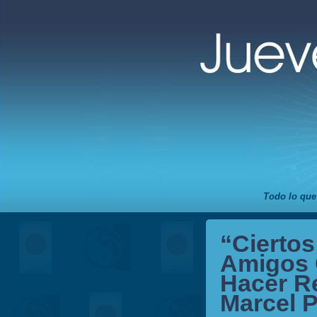
Todo lo que
“Cierto
Amigos 
Hacer R
Marcel P