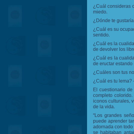
¿Cuál consideras c
miedo.
¿Dónde te gustaría 
¿Cuál es su ocupac
sentido.
¿Cuál es la cuali
de devolver los libr
¿Cuál es la cuali
de eructar estando
¿Cuáles son tus n
¿Cuál es tu lema? 
El cuestionario de
completo colorido.
iconos culturales, 
de la vida.
“Los grandes seño
puede aprender ta
adornada con todo l
se habitaban anta