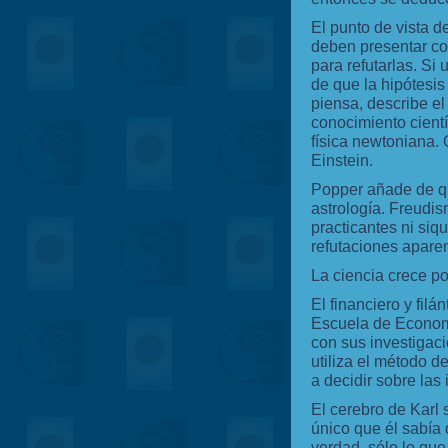
El punto de vista d
deben presentar co
para refutarlas. Si
de que la hipótesis 
piensa, describe e
conocimiento científi
física newtoniana. O
Einstein.
Popper añade de qu
astrología. Freudis
practicantes ni siqu
refutaciones aparen
La ciencia crece po
El financiero y fil
Escuela de Economi
con sus investigaci
utiliza el método d
a decidir sobre las 
El cerebro de Karl 
único que él sabía 
verdad, sólo lo que 