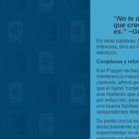
“No te d
que cre
es.” ~G
En otras palabras: 
intereses, sino en 
idénticos.
Conjeturas y refu
Karl Popper rechazó
interferencia induc
contrario, afirmó q
que el llamó “conje
una hipótesis que s
por inducción, pero
una buena hipótesi
sorprendentes dedu
Su punto crucial e
deductivamente a pa
experimentos no da
entonces se deduce 