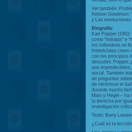
Ver también: Probl
Nelson Goodman: “
y Las revoluciones 
Biografía:
Karl Popper (1902-
como “holistas” e “
los individuos se f
historicistas creen
con los principios i
descubrir. Popper, 
son impredecibles,
social. También trat
de preguntas sobre
de minimizar el da
durante mucho tiemp
Marx y Hegel – ha m
la derecha por igual
investigación crítica
Texto: Barry Loewer
¿Cuál es la lecció