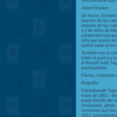
Sinceramente tuyo
Albert Einstein.
De hecho, Einstein
muchas de las cart
mejores de las cua
a y de niños de Albe
compendio eso que 
niña que quería ser
quería saber si los 
También vea la cor
sobre la guerra y 
el filósofo indio Ta
espiritualidad.
Piensa, Comparte 
Biografia.
Rabindranath Tagore
mayo de 1861 – ibíd
poeta filósofo del 
hinduismo), artista
canciones que fue 
1913, convirtiéndo