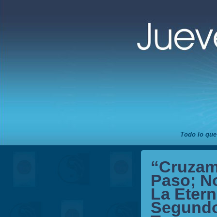
Todo lo que
“Cruzamo
Paso; N
La Eter
Segundo