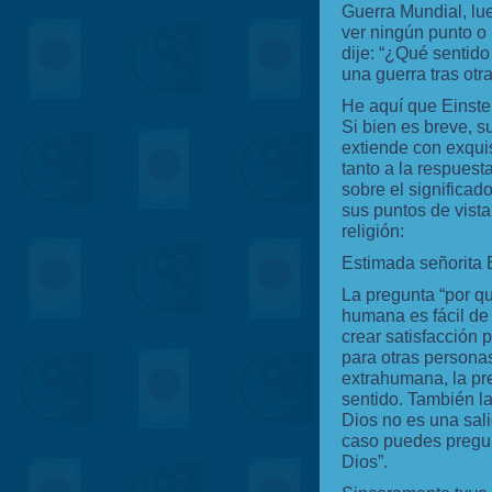
Guerra Mundial, lu
ver ningún punto o 
dije: “¿Qué sentido
una guerra tras otr
He aquí que Einstei
Si bien es breve, s
extiende con exquis
tanto a la respuest
sobre el significado
sus puntos de vista
religión:
Estimada señorita 
La pregunta “por qu
humana es fácil de
crear satisfacción 
para otras personas
extrahumana, la pr
sentido. También l
Dios no es una sali
caso puedes pregun
Dios”.