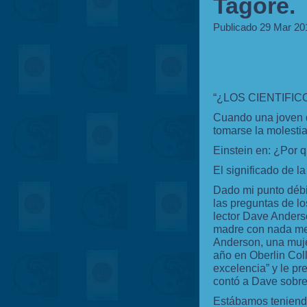
Tagore.
Publicado 29 Mar 20
“¿LOS CIENTIFIC
Cuando una joven d
tomarse la molestia 
Einstein en: ¿Por 
El significado de l
Dado mi punto débi
las preguntas de l
lector Dave Anderso
madre con nada me
Anderson, una muje
año en Oberlin Col
excelencia” y le pr
contó a Dave sobre 
Estábamos teniendo