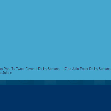
ta Para Tu Tweet Favorito De La Semana – 17 de Julio
Tweet De La Semana
e Julio
»