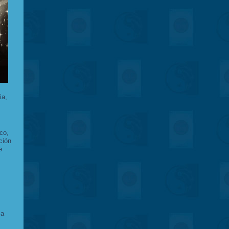
ia,
co,
ción
e
ca