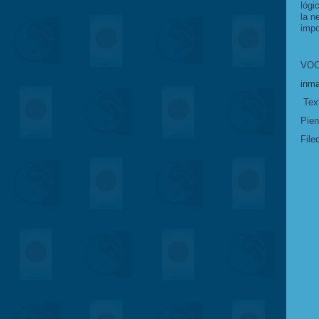
lógi
la n
impo
VOC
inm
Text
Pien
File