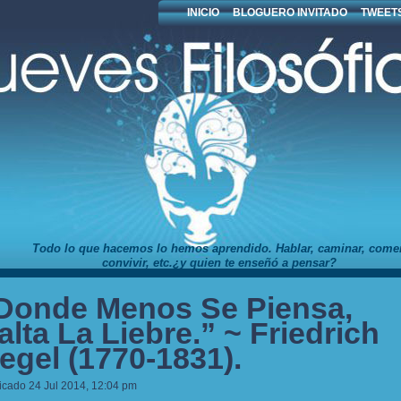
INICIO
BLOGUERO INVITADO
TWEETS
Todo lo que hacemos lo hemos aprendido. Hablar, caminar, comer
convivir, etc.¿y quien te enseñó a pensar?
Donde Menos Se Piensa,
alta La Liebre.” ~ Friedrich
egel (1770-1831).
icado 24 Jul 2014, 12:04 pm