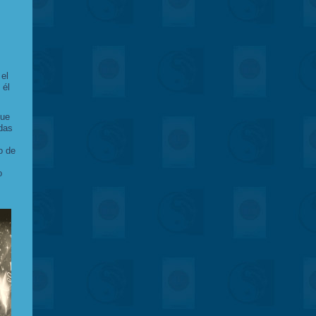
 el
 él
que
das
o de
o