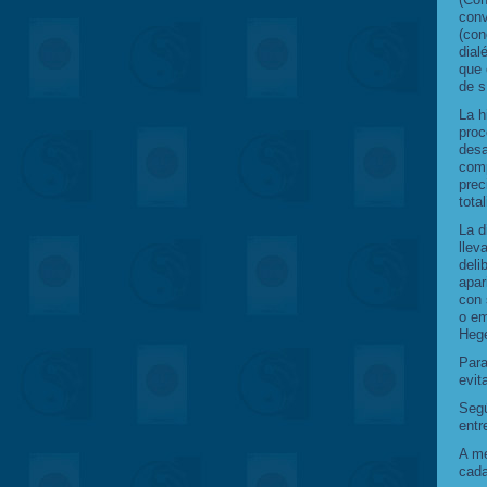
conv
(con
dial
que 
de s
La h
proc
desa
comp
prec
tota
La d
llev
deli
apar
con 
o em
Hege
Para
evit
Segú
entr
A me
cad