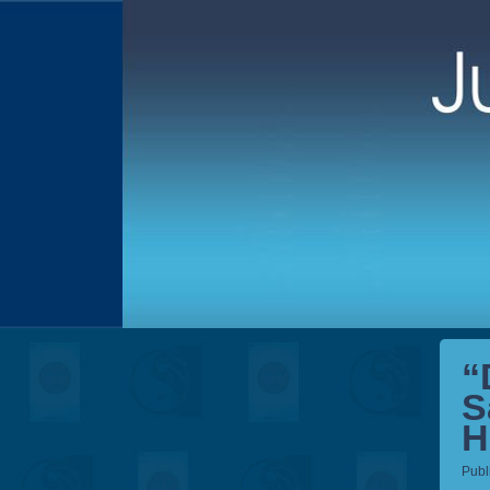
“
S
H
Publ