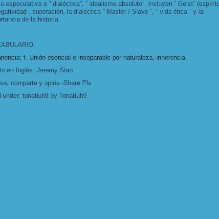
ca especulativa o ” dialéctica”, ” idealismo absoluto”. Incluyen ” Geist” (espíritu
egatividad , superación, la dialéctica ” Master / Slave “, ” vida ética ” y la
rtancia de la historia.
ABULARIO:
anencia:
f. Unión esencial e inseparable por naturaleza, inherencia.
o en Inglés: Jeremy Stan
sa, comparte y opina -Share Pls
d under:
tonatiuh9
by Tonatiuh9