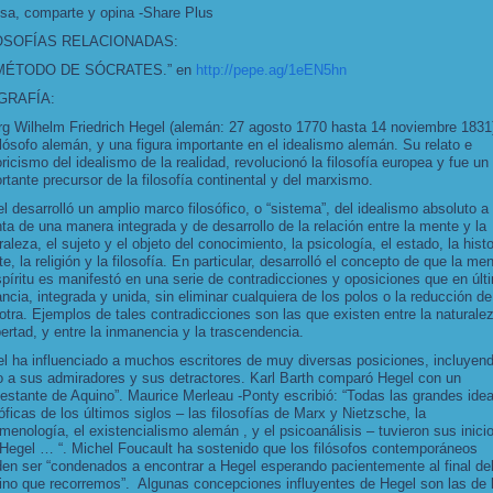
sa, comparte y opina -Share Plus
OSOFÍAS RELACIONADAS:
 MÉTODO DE SÓCRATES.” en
http://
pepe.ag/1eEN5hn
GRAFÍA:
g Wilhelm Friedrich Hegel (alemán: 27 agosto 1770 hasta 14 noviembre 1831
ilósofo alemán, y una figura importante en el idealismo alemán. Su relato e
oricismo del idealismo de la realidad, revolucionó la filosofía europea y fue un
rtante precursor de la filosofía continental y del marxismo.
l desarrolló un amplio marco filosófico, o “sistema”, del idealismo absoluto a 
ta de una manera integrada y de desarrollo de la relación entre la mente y la
raleza, el sujeto y el objeto del conocimiento, la psicología, el estado, la histo
rte, la religión y la filosofía. En particular, desarrolló el concepto de que la me
spíritu es manifestó en una serie de contradicciones y oposiciones que en últ
ancia, integrada y unida, sin eliminar cualquiera de los polos o la reducción d
 otra. Ejemplos de tales contradicciones son las que existen entre la naturale
ibertad, y entre la inmanencia y la trascendencia.
l ha influenciado a muchos escritores de muy diversas posiciones, incluyen
o a sus admiradores y sus detractores. Karl Barth comparó Hegel con un
testante de Aquino”. Maurice Merleau -Ponty escribió: “Todas las grandes ide
sóficas de los últimos siglos – las filosofías de Marx y Nietzsche, la
menología, el existencialismo alemán , y el psicoanálisis – tuvieron sus inici
Hegel … “. Michel Foucault ha sostenido que los filósofos contemporáneos
en ser “condenados a encontrar a Hegel esperando pacientemente al final de
no que recorremos”. Algunas concepciones influyentes de Hegel son las de 