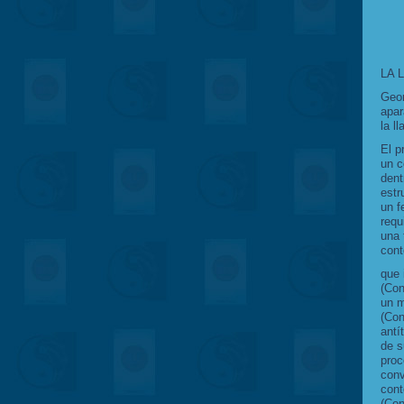
LA 
Geor
apar
la l
El p
un c
dent
estr
un f
requ
una 
cont
que 
(Con
un m
(Con
antí
de s
proc
conv
cont
(Con