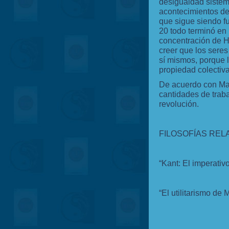
desigualdad sistemá
acontecimientos de 
que sigue siendo fu
20 todo terminó en
concentración de Hi
creer que los sere
sí mismos, porque l
propiedad colectiva
De acuerdo con Mar
cantidades de trabaj
revolución.
FILOSOFÍAS REL
“Kant: El imperativ
“El utilitarismo de M