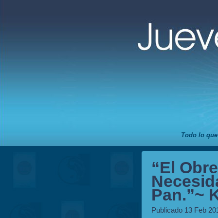
Todo lo que
“El Obre
Necesid
Pan.”~ K
Publicado 13 Feb 20