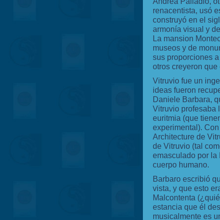
Andrea Palladio, o
renacentista, usó 
construyó en el sig
armonía visual y de
La mansion Monteci
museos y de monum
sus proporciones a 
otros creyeron que 
Vitruvio fue un ing
ideas fueron recupe
Daniele Barbara, q
Vitruvio profesaba l
euritmia (que tiene
experimental). Con e
Architecture de Vit
de Vitruvio (tal co
emasculado por la 
cuerpo humano.
Barbaro escribió qu
vista, y que esto er
Malcontenta (¿quié
estancia que él de
musicalmente es un