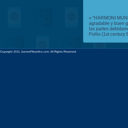
«
“HARMONI MUNDI
agradable y buen gu
las partes debidame
Pollio (1st century 
Copyright 2011 JuevesFilosofico.com. All Rights Reserved.