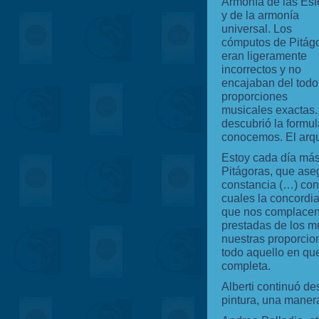
Armonía de las Esf
y de la armonía
universal. Los
cómputos de Pitág
eran ligeramente
incorrectos y no
encajaban del todo
proporciones
musicales exactas. 
descubrió la formu
conocemos. El arqui
Estoy cada día más
Pitágoras, que ase
constancia (…) con
cuales la concordia
que nos complacen l
prestadas de los m
nuestras proporcio
todo aquello en qu
completa.
Alberti continuó de
pintura, una maner