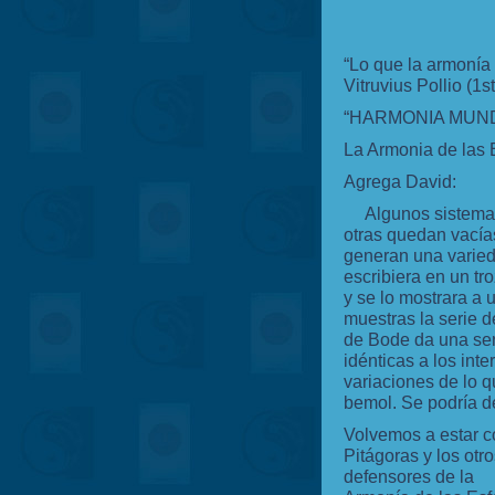
“Lo que la armoní­a 
Vitruvius Pollio (1s
“HARMONIA MUND
La Armonia de las 
Agrega David:
Algunos sistemas 
otras quedan vacías
generan una varied
escribiera en un tr
y se lo mostrara a
muestras la serie d
de Bode da una ser
idénticas a los int
variaciones de lo q
bemol. Se podría de
Volvemos a estar c
Pitágoras y los otro
defensores de la