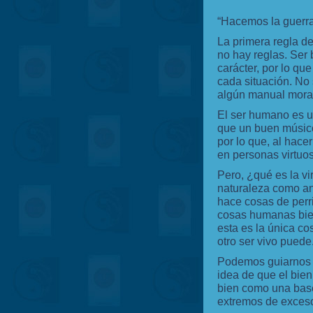
“Hacemos la guerra 
La primera regla de
no hay reglas. Ser 
carácter, por lo qu
cada situación. No s
algún manual moral
El ser humano es un
que un buen músico
por lo que, al hace
en personas virtuo
Pero, ¿qué es la vi
naturaleza como an
hace cosas de perri
cosas humanas bien
esta es la única c
otro ser vivo puede
Podemos guiarnos h
idea de que el bien
bien como una base 
extremos de exceso