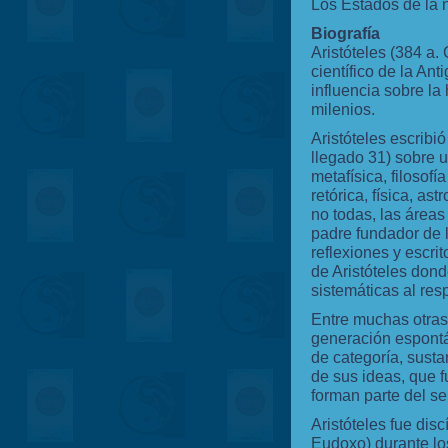
Los Estados de la n
Biografía
Aristóteles (384 a. 
científico de la An
influencia sobre la
milenios.
Aristóteles escribi
llegado 31) sobre 
metafísica, filosofía 
retórica, física, as
no todas, las área
padre fundador de l
reflexiones y escri
de Aristóteles don
sistemáticas al res
Entre muchas otras 
generación espontán
de categoría, susta
de sus ideas, que f
forman parte del s
Aristóteles fue dis
Eudoxo) durante lo