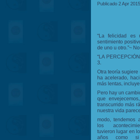
Publicado 2 Apr 2015
“La felicidad es 
sentimiento positi
de uno u otro.”~ N
“LA PERCEPCIÓN
3.
Otra teoría sugiere
ha acelerado, hac
más lentas, incluye
Pero hay un cambio 
que envejecemos,
transcurrido más r
nuestra vida parec
modo, tendemos 
los acontecimi
tuvieron lugar en l
años como si