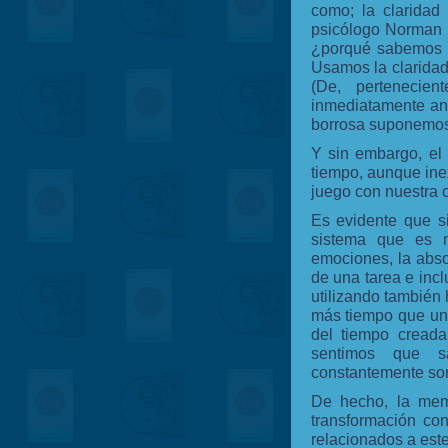
como; la claridad
psicólogo Norman 
¿porqué sabemos q
Usamos la claridad
(De, perteneci
inmediatamente ant
borrosa suponemos
Y sin embargo, el
tiempo, aunque ine
juego con nuestra c
Es evidente que s
sistema que es m
emociones, la abso
de una tarea e inc
utilizando también
más tiempo que uno
del tiempo creada
sentimos que s
constantemente so
De hecho, la mem
transformación co
relacionados a est