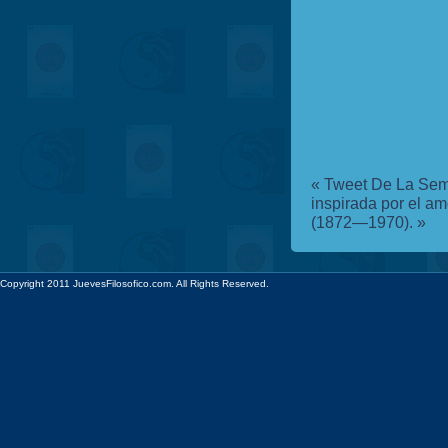
«
Tweet De La Sem
inspirada por el am
(1872—1970).
»
Copyright 2011 JuevesFilosofico.com. All Rights Reserved.