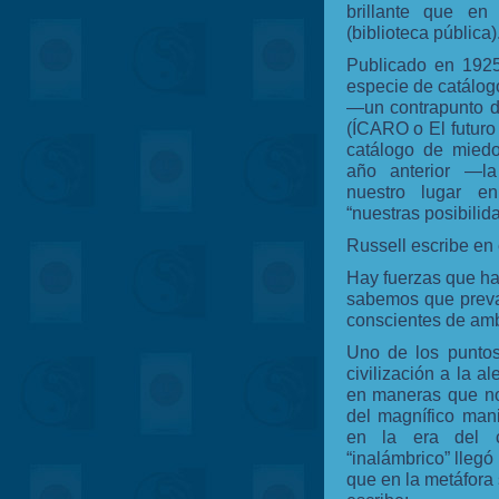
brillante que en
(biblioteca pública)
Publicado en 1925
especie de catálog
—un contrapunto d
(ÍCARO o El futuro 
catálogo de miedo
año anterior —la
nuestro lugar e
“nuestras posibilid
Russell escribe en 
Hay fuerzas que hac
sabemos que preva
conscientes de am
Uno de los puntos
civilización a la al
en maneras que no 
del magnífico manif
en la era del 
“inalámbrico” llegó 
que en la metáfora