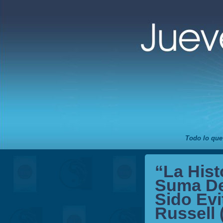
Todo lo que
“La Hist
Suma De
Sido Evi
Russell