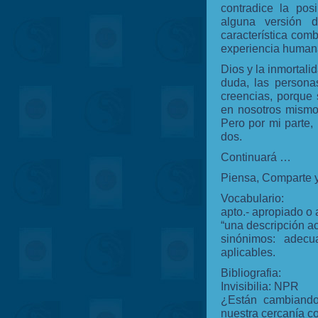
contradice la posi
alguna versión 
característica com
experiencia humana
Dios y la inmortal
duda, las persona
creencias, porque 
en nosotros mismo
Pero por mi parte,
dos.
Continuará …
Piensa, Comparte y
Vocabulario:
apto.- apropiado o 
“una descripción ac
sinónimos: adecua
aplicables.
Bibliografia:
Invisibilia: NPR
¿Están cambiando
nuestra cercanía 