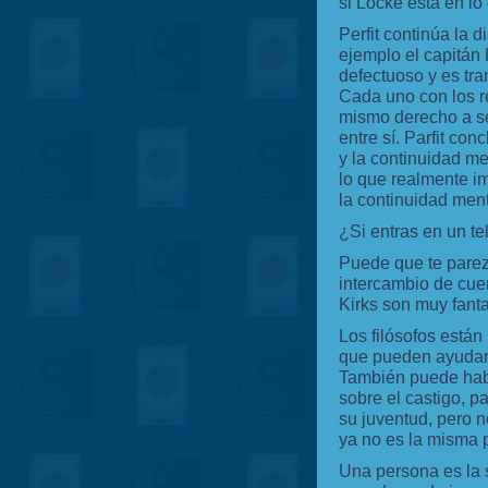
si Locke está en lo 
Perfit continúa la 
ejemplo el capitán 
defectuoso y es tra
Cada uno con los r
mismo derecho a ser
entre sí. Parfit co
y la continuidad me
lo que realmente im
la continuidad ment
¿Si entras en un tel
Puede que te parez
intercambio de cue
Kirks son muy fant
Los filósofos están
que pueden ayudar
También puede habe
sobre el castigo, p
su juventud, pero no
ya no es la misma 
Una persona es la 