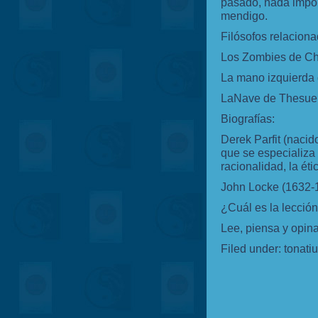
pasado, nada import
mendigo.
Filósofos relaciona
Los Zombies de C
La mano izquierda 
LaNave de Thesue. 
Biografías:
Derek Parfit (nacid
que se especializa 
racionalidad, la éti
John Locke (1632-
¿Cuál es la lecció
Lee, piensa y opi
Filed under:
tonati