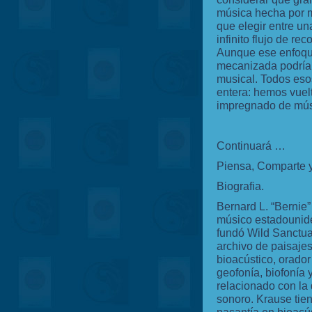
música hecha por m
que elegir entre u
infinito flujo de r
Aunque ese enfoque 
mecanizada podría s
musical. Todos eso
entera: hemos vuelt
impregnado de
Continuará …
Piensa, Comparte 
Biografia.
Bernard L. “Bernie”
músico estadounide
fundó Wild Sanctua
archivo de paisajes
bioacústico, orador
geofonía, biofonía 
relacionado con la d
sonoro. Krause tie