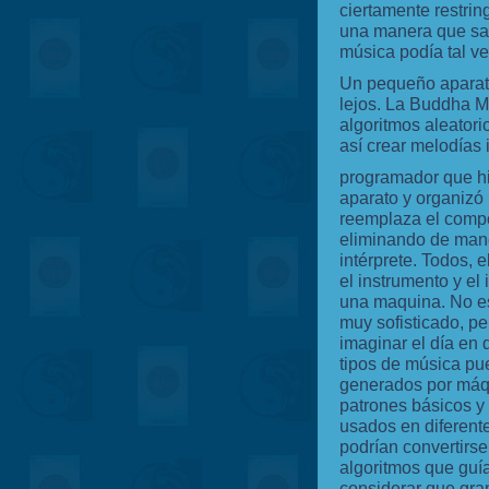
ciertamente restri
una manera que salg
música podía tal ve
Un pequeño aparato
lejos. La Buddha M
algoritmos aleatori
así crear melodías 
programador que hi
aparato y organizó 
reemplaza el compo
eliminando de mane
intérprete. Todos, e
el instrumento y el 
una maquina. No e
muy sofisticado, p
imaginar el día en 
tipos de música pu
generados por máq
patrones básicos 
usados en diferent
podrían convertirse
algoritmos que guí
considerar que gra