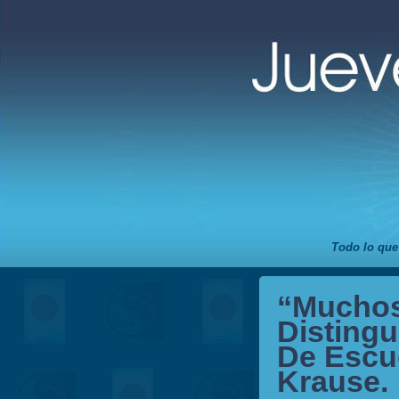
Todo lo que
“Muchos
Disting
De Escuc
Krause.