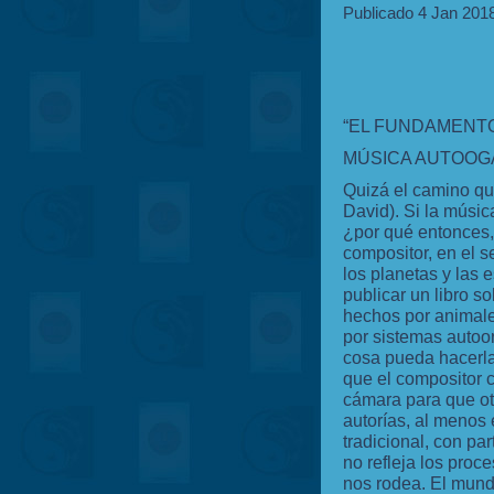
Publicado 4 Jan 201
“EL FUNDAMENTO 
MÚSICA AUTOOG
Quizá el camino qu
David). Si la música
¿por qué entonces,
compositor, en el s
los planetas y las 
publicar un libro s
hechos por animale
por sistemas autoor
cosa pueda hacerla
que el compositor 
cámara para que otr
autorías, al menos
tradicional, con pa
no refleja los proc
nos rodea. El mund