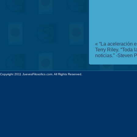
«
“La aceleración es
Terry Riley.
“Toda l
noticias.” -Steven P
Copyright 2011 JuevesFilosofico.com. All Rights Reserved.