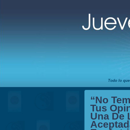
Todo lo que
“No Tem
Tus Opi
Una De 
Aceptad