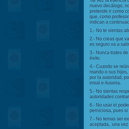
Tal vez la esencia 
nuevo decálogo, no
pretende ir como 
que, como profesor
indican a continuac
1.- No te sientas 
2.- No creas que va
es seguro va a salir
3.- Nunca trates de
éxito.
4.- Cuando se reún
marido o sus hijos
por la autoridad, p
irreal e ilusoria.
5.- No sientas resp
autoridades contra
6.- No usar el pode
perniciosa, pues si 
7.- No temas ser ex
aceptada, una vez f