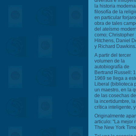
diversos e influyen
la historia moderna
filosofía de la relig
en particular forjaro
obra de tales cam
del ateísmo moder
como; Christopher
Hitchens, Daniel D
y Richard Dawkins
A partir del tercer
volumen de la
autobiografía de
Bertrand Russell: 
1969 se llega a est
Liberal (biblioteca 
un maestro, en la 
de las cosechas d
la incertidumbre, la
crítica inteligente, 
Originalmente apare
articulo: “La mejor 
The New York Time