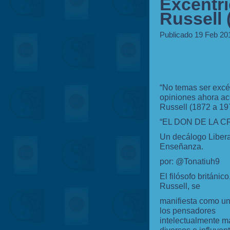
Excéntr
Russell 
Publicado 19 Feb 20
“No temas ser excén
opiniones ahora ac
Russell (1872 a 19
“EL DON DE LA C
Un decálogo Libera
Enseñanza.
por: @Tonatiuh9
El filósofo británic
Russell, se
manifiesta como u
los pensadores
intelectualmente m