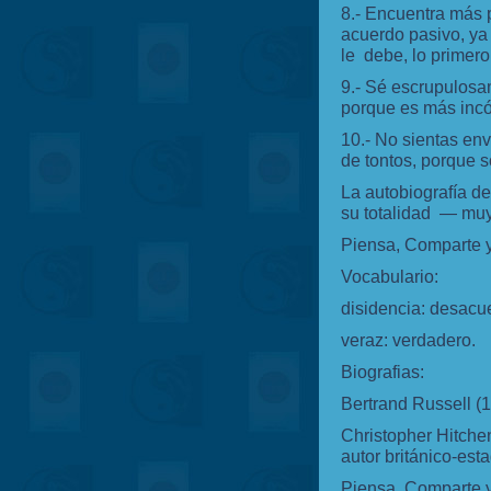
8.- Encuentra más p
acuerdo pasivo, ya q
le debe, lo primer
9.- Sé escrupulosa
porque es más incó
10.- No sientas env
de tontos, porque só
La autobiografía de
su totalidad
—
muy
Piensa, Comparte 
Vocabulario:
disidencia: desacu
veraz:
verdadero.
Biografias:
Bertrand Russell (
Christopher Hitchen
autor británico-est
Piensa, Comparte 