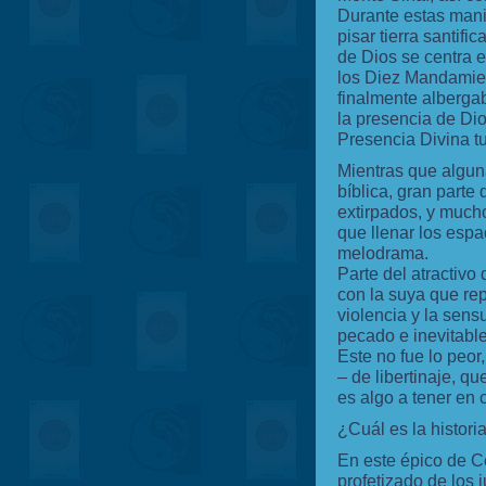
Durante estas mani
pisar tierra santif
de Dios se centra e
los Diez Mandamien
finalmente albergab
la presencia de Dio
Presencia Divina tu
Mientras que alguna
bíblica, gran parte
extirpados, y mucho
que llenar los espa
melodrama.
Parte del atractivo
con la suya que re
violencia y la sens
pecado e inevitable
Este no fue lo peor
– de libertinaje, q
es algo a tener en 
¿Cuál es la histori
En este épico de Ce
profetizado de los 