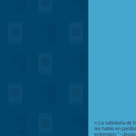
«
La sabiduría de l
les hablo en paráb
entienden.” ~Jesús