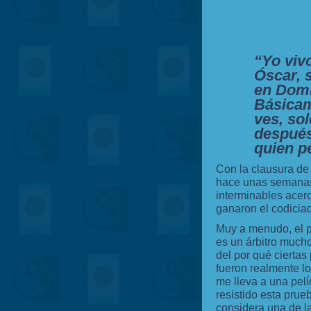
“Yo viv
Óscar, 
en Domi
Básicam
ves, sol
después
quien p
Con la clausura de
hace unas semanas,
interminables acerc
ganaron el codiciad
Muy a menudo, el p
es un árbitro much
del por qué ciertas
fueron realmente lo
me lleva a una pelí
resistido esta prue
considera una de l