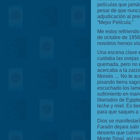
películas que jamá
pesar de que nunc
adjudicación al pr
“Mejor Película.”
Me estoy refiriend
de octubre de 1956
nosotros hemos vis
Una escena clave e
cuidaba las ovejas 
quemada, pero no e
acercaba a la zarza
Moisés … No te ace
pisando tierra sag
escuchado los lame
sufrimiento en mano
liberados de Egipt
leche y miel. Es ti
para que saques a m
Dios se manifestarí
Faraón dejara salir 
desierto que culmi
Monte Sinaí, así co