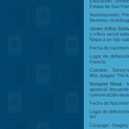
Educación: Univers
Estatal de San Fra
Nominaciones: Prem
Memoria / Autobiogr
James Arthur Bald
y crítico social e
Notas a un hijo na
Fecha de nacimient
Lugar de defunció
Francia.
Cuentos: Sonny’
Más
Juegos: The Am
Margaret Mead
.- 
apareció frecuent
comunicación duran
Fecha de Nacimient
Lugar de defunción
NY
Cónyuge: Gregory 