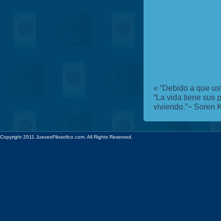
«
“Debido a que ust
“La vida tiene sus 
viviendo.”~ Soren 
Copyright 2011 JuevesFilosofico.com. All Rights Reserved.