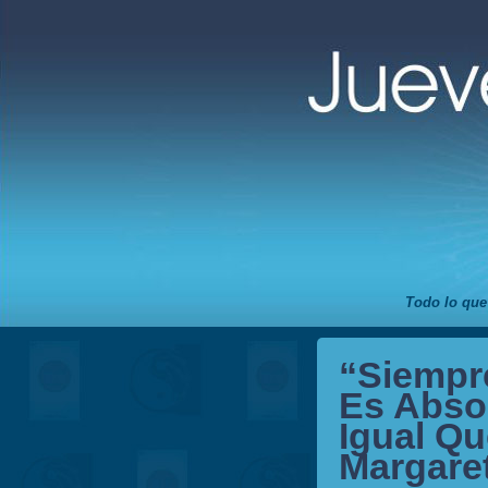
Todo lo que
“Siempr
Es Abso
Igual Q
Margare