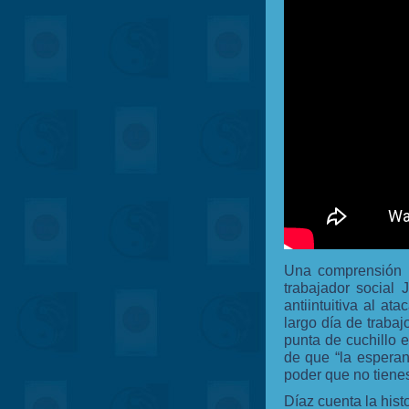
Una comprensión i
trabajador social
antiintuitiva al a
largo día de traba
punta de cuchillo 
de que “la espera
poder que no tienes 
Díaz cuenta la hist