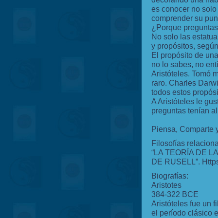
es conocer no solo 
comprender su punt
¿Porque pregunta
No solo las estatua
y propósitos, según 
El propósito de una
no lo sabes, no en
Aristóteles. Tomó 
raro. Charles Darwi
todos estos propósit
A Aristóteles le gu
preguntas tenían a
Piensa, Comparte 
Filosofías relacion
“LA TEORÍA DE 
DE RUSELL”.
Http
Biografías:
Aristotes
384-322 BCE
Aristóteles fue un f
el período clásico e