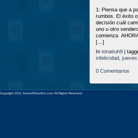
1: Piensa que a pa
rumbos. El éxito o 
decisión cuál cami
uno u otro sendero
comienza AHORA M
[…]
In
tonatiuh9
| tag
infelicidad
,
jueves 
0 Comentarios
Copyright 2011 JuevesFilosofico.com. All Rights Reserved.