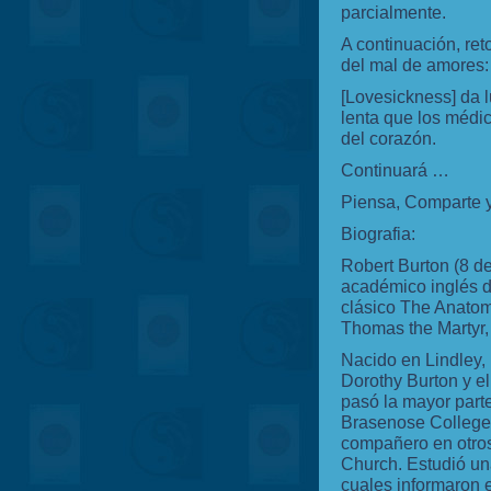
parcialmente.
A continuación, re
del mal de amores:
[Lovesickness] da l
lenta que los médi
del corazón.
Continuará …
Piensa, Comparte 
Biografia:
Robert Burton (8 d
académico inglés d
clásico The Anatomy
Thomas the Martyr,
Nacido en Lindley, 
Dorothy Burton y el
pasó la mayor part
Brasenose College,
compañero en otros
Church. Estudió un
cuales informaron e