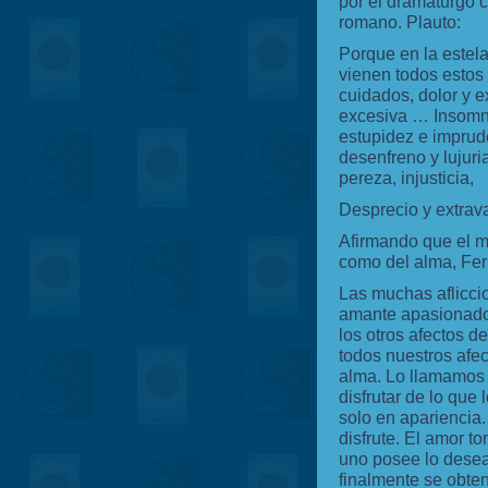
por el dramaturgo 
romano. Plauto:
Porque en la estel
vienen todos estos
cuidados, dolor y e
excesiva
…
Insomni
estupidez e imprude
desenfreno y lujuri
pereza, injusticia,
Desprecio y extrav
Afirmando que el m
como del alma, Fer
Las muchas afliccio
amante apasionado
los otros afectos d
todos nuestros afec
alma. Lo llamamos
disfrutar de lo que
solo en apariencia
disfrute. El amor 
uno posee lo desea
finalmente se obten