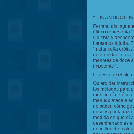
“LOS ANTÍDOTOS 
Ferrand distingue e
último representa 
violenta y deshonro
llamamos lujuria. E
“melancolía erótica
enfermedad, nos di
menores de doce añ
impotente “.
Él describe el alca
Quiero dar instrucc
los métodos para pr
melancolía erótica,
menudo ataca a aq
no saben cómo gob
deseos por la razón
medida en que el 
desenfrenado es el
un millón de males