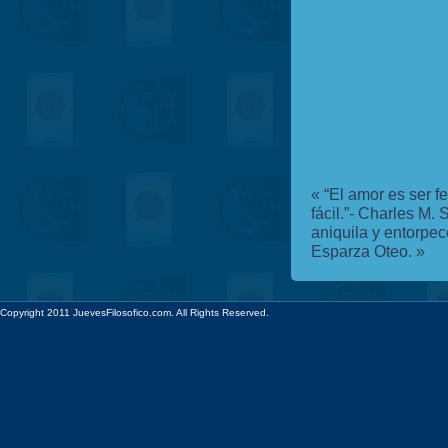
«
“El amor es ser f
fácil.”- Charles M. 
aniquila y entorpec
Esparza Oteo.
»
Copyright 2011 JuevesFilosofico.com. All Rights Reserved.