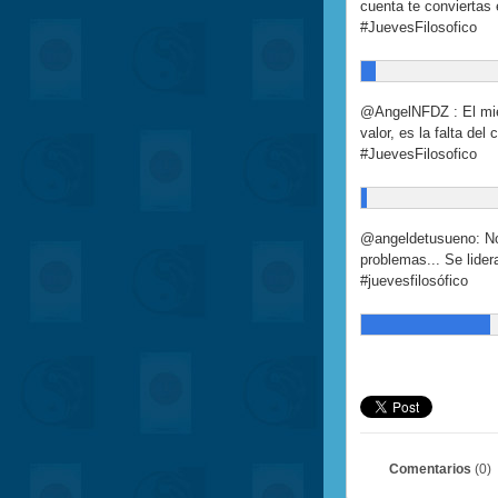
cuenta te conviertas
#JuevesFilosofico
@AngelNFDZ : El mie
valor, es la falta del
#JuevesFilosofico
@angeldetusueno: No
problemas... Se lider
#juevesfilosófico
Comentarios
(0)