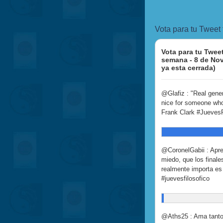
Vota para tu Tweet
Vota para tu Tweet
semana - 8 de No
ya esta cerrada)
@Glafiz : "Real gene
nice for someone who w
Frank Clark #JuevesF
@CoronelGabii : Apre
miedo, que los finales
realmente importa es 
#juevesfilosofico
@Aths25 : Ama tanto 