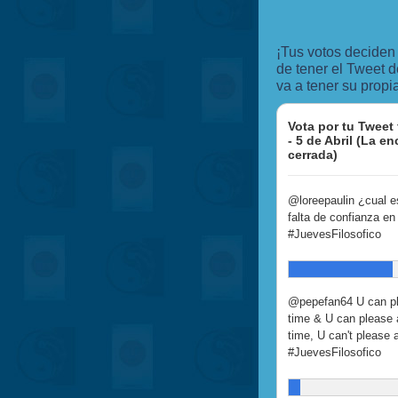
¡Tus votos deciden
de tener el Tweet 
va a tener su propi
Vota por tu Tweet
- 5 de Abril (La e
cerrada)
@loreepaulin ¿cual e
falta de confianza e
#JuevesFilosofico
@pepefan64 U can pl
time & U can please 
time, U can't please a
#JuevesFilosofico