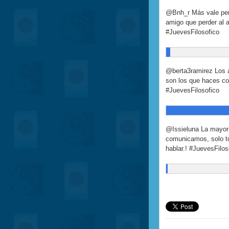
@Bnh_r Más vale per
amigo que perder al a
#JuevesFilosofico
@berta3ramirez Los 
son los que haces co
#JuevesFilosofico
@Issieluna La mayor 
comunicamos, solo t
hablar.! #JuevesFilos