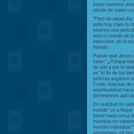
hasta nuestros día
alarde de saber cua
“Pero de aquel día 
esta muy clara la 
veamos una películ
esto o cuando de pr
mencione, en la oca
mundo.
Puesto que Jesús lo
sabe.” ¿Porque hac
de año y por lo ta
es “el fin de los t
película sugieren u
Cristo. Ademas de e
espiritualidad hace
deviesemos aplicar 
En realidad no sab
mundo” va a llegar
hacer nada cerca d
mientras no sabem
nuestro individual “
aproximara, tal ve