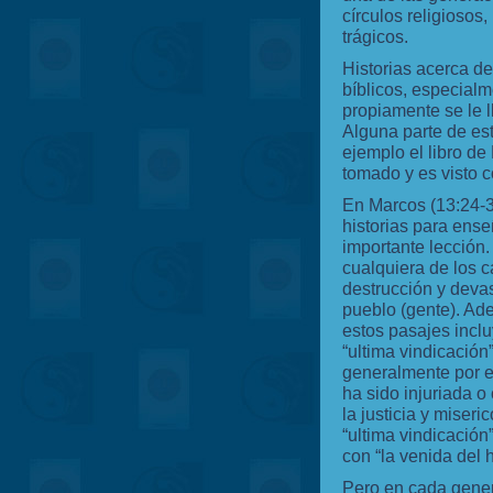
círculos religiosos
trágicos.
Historias acerca de
bíblicos, especialm
propiamente se le l
Alguna parte de esta
ejemplo el libro de
tomado y es visto 
En Marcos (13:24-
historias para ens
importante lección.
cualquiera de los c
destrucción y devas
pueblo (gente). A
estos pasajes incl
“ultima vindicación
generalmente por e
ha sido injuriada o
la justicia y miseri
“ultima vindicación
con “la venida del 
Pero en cada gener