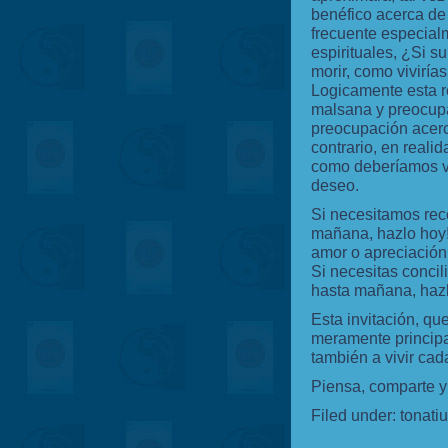
benéfico acerca de 
frecuente especialm
espirituales, ¿Si 
morir, como vivirías
Logicamente esta r
malsana y preocupa
preocupación acerc
contrario, en realid
como deberíamos vi
deseo.
Si necesitamos rec
mañana, hazlo hoy!
amor o apreciación
Si necesitas concil
hasta mañana, hazl
Esta invitación, q
meramente principal
también a vivir cada
Piensa, comparte y
Filed under:
tonati