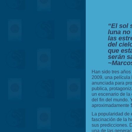
“El sol 
luna no
las estr
del ciel
que está
serán s
~Marcos
Han sido tres años
2009, una película
anunciada para pro
publica, protagon
un escenario de la
del fin del mundo. 
aproximadamente $7
La popularidad de 
fascinación de la h
sus predicciones. 
una de las generac