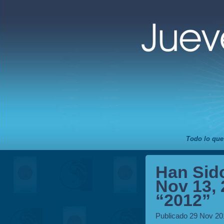
Todo lo que
Han Sid
Nov 13, 
“2012”
Publicado 29 Nov 20