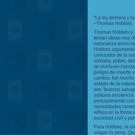
“La ley primera y f
~Thomas Hobbes.
Thomas Hobbes y 
tenían ideas muy di
naturaleza esencia
Hobbes argumentó q
civilizador de la so
solitaria, pobre, de
se viviría en consta
peligro de muerte v
cambio, fue mucho 
estado de la natur
son “buenos salvaj
solitaria existenci
principalmente con 
necesidades inmedi
refleja en la forma
sociedad civil y polí
Para Hobbes, la civ
valgan la pena. Que