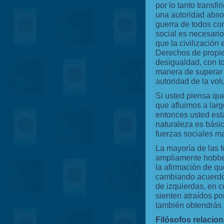
por lo tanto transf
una autoridad absol
guerra de todos co
social es necesario
que la civilización 
Derechos de propie
desigualdad, con to
manera de superar 
autoridad de la vol
Si usted piensa qu
que afluimos a larg
entonces usted est
naturaleza es bási
fuerzas sociales m
La mayoría de las
ampliamente hobbe
la afirmación de q
cambiando acuerdos
de izquierdas, en c
sienten atraídos po
también obtendrás l
Filósofos relacio