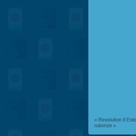
«
Revolution II
Esto
ruborize
»