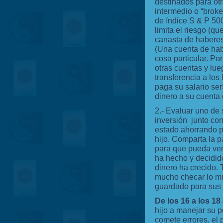
destinados para ot
intermedio o “broke
de índice S & P 500
limita el riesgo (qu
canasta de haberes
(Una cuenta de hab
cosa particular. Po
otras cuentas y lueg
transferencia a los
paga su salario ser
dinero a su cuenta de
2.- Evaluar uno de 
inversión junto con 
estado ahorrando p
hijo. Comparta la p
para que pueda ver
ha hecho y decidid
dinero ha crecido. 
mucho checar lo m
guardado para sus a
De los 16 a los 18
hijo a manejar su po
comete errores, el