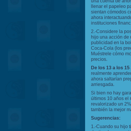
una cuenta de ahor
llenar el papeleo pa
sientan cómodos c
ahora interactuand
instituciones financ
2.-Considere la pos
hijo una acción de
publicidad en la bo
Coca-Cola (los prec
Muéstrele cómo mon
precios.
De los 13 a los 15
realmente aprender
ahora saltarían preg
arriesgada.
Si bien no hay gara
últimos 10 años el
revalorizado un 2%,
también la mejor ma
Sugerencias:
1.-Cuando su hijo 