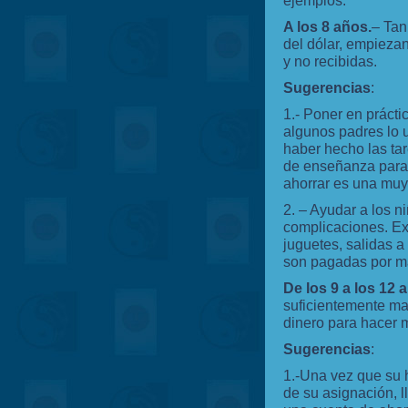
ejemplos:
A los 8 años.
– Tan
del dólar, empiezan
y no recibidas.
Sugerencias
:
1.- Poner en práct
algunos padres lo 
haber hecho las ta
de enseñanza para 
ahorrar es una muy
2. – Ayudar a los n
complicaciones. Exp
juguetes, salidas a
son pagadas por m
De los 9 a los 12 
suficientemente ma
dinero para hacer 
Sugerencias
:
1.-Una vez que su 
de su asignación, l