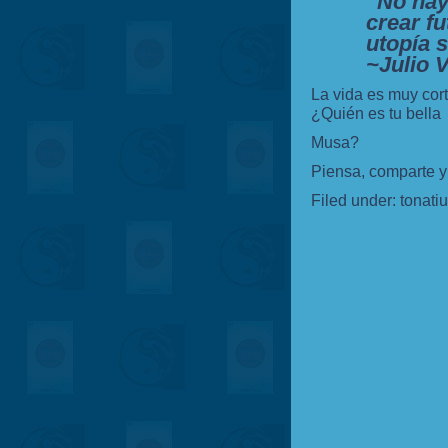
“No hay
crear fu
utopía 
~Julio 
La vida es muy cort
¿Quién es tu bella
Musa?
Piensa, comparte y
Filed under:
tonati