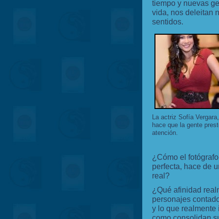
tiempo y nuevas g
vida, nos deleitan 
sentidos.
La actriz Sofía Vergara,
hace que la gente prest
atención.
¿Cómo el fotógrafo-
perfecta, hace de u
real?
¿Qué afinidad realm
personajes contado
y lo que realmente
como consolidan s