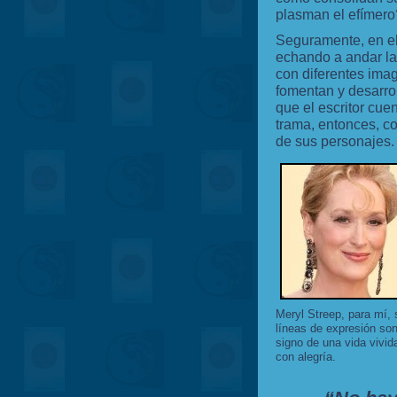
plasman el efímero
Seguramente, en el 
echando a andar la
con diferentes imag
fomentan y desarrol
que el escritor cue
trama, entonces, c
de sus personajes.
Meryl Streep, para mí, 
líneas de expresión so
signo de una vida vivid
con alegría.