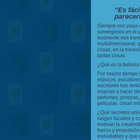
“Es fáci
parecer
Siempre nos pasa q
sumergimos en él 
realmente nos tran
multidimensional, q
cosas, en la traves
tantas cosas.
¿Qué es la belleza
Por mucho tiempo y
músicos, escultores
escritores han ten
inspiran a hacer ob
perfumes, pinturas,
películas, crean m
¿Qué secretos univ
rasgos faciales y c
motivan la creativid
fuerza y propulsió
inolvidables y que 