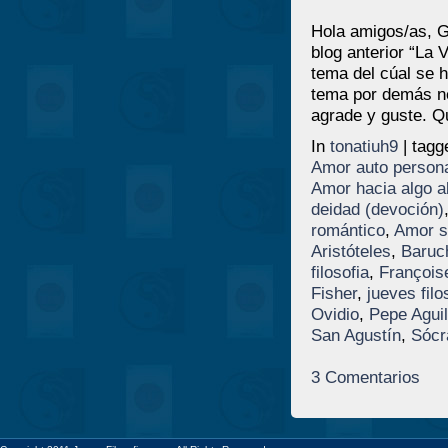
Hola amigos/as, G
blog anterior “La 
tema del cúal se h
tema por demás ne
agrade y guste. Q
In
tonatiuh9
| tag
Amor auto person
Amor hacia algo a
deidad (devoción)
romántico
,
Amor s
Aristóteles
,
Baruc
filosofia
,
François
Fisher
,
jueves filo
Ovidio
,
Pepe Aguil
San Agustín
,
Sócr
3 Comentarios