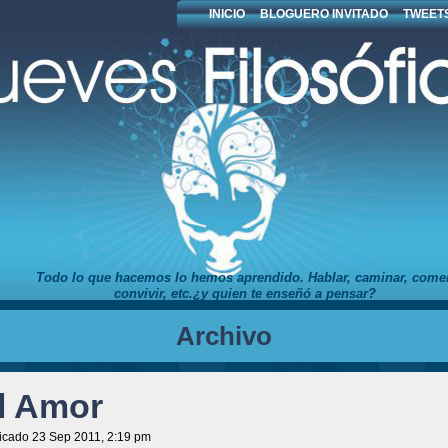
INICIO
BLOGUERO INVITADO
TWEETS
Todo lo que hacemos lo hemos aprendido. Hablar, caminar, comer
convivir, etc.¿y quien te enseñó a pensar?
Archivo
l Amor
icado 23 Sep 2011, 2:19 pm