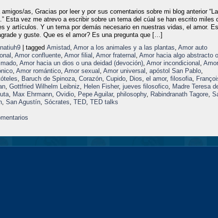
 amigos/as, Gracias por leer y por sus comentarios sobre mi blog anterior “La
.” Esta vez me atrevo a escribir sobre un tema del cúal se han escrito miles 
es y artículos. Y un tema por demás necesario en nuestras vidas, el amor. E
agrade y guste. Que es el amor? Es una pregunta que […]
onatiuh9
| tagged
Amistad
,
Amor a los animales y a las plantas
,
Amor auto
onal
,
Amor confluente
,
Amor filial
,
Amor fraternal
,
Amor hacia algo abstracto 
nimado
,
Amor hacia un dios o una deidad (devoción)
,
Amor incondicional
,
Amo
ónico
,
Amor romántico
,
Amor sexual
,
Amor universal
,
apóstol San Pablo
,
tóteles
,
Baruch de Spinoza
,
Corazón
,
Cupido
,
Dios
,
el amor
,
filosofia
,
Françoi
an
,
Gottfried Wilhelm Leibniz
,
Helen Fisher
,
jueves filosofico
,
Madre Teresa d
uta
,
Max Ehrmann
,
Ovidio
,
Pepe Aguilar
,
philosophy
,
Rabindranath Tagore
,
S
n
,
San Agustín
,
Sócrates
,
TED
,
TED talks
mentarios