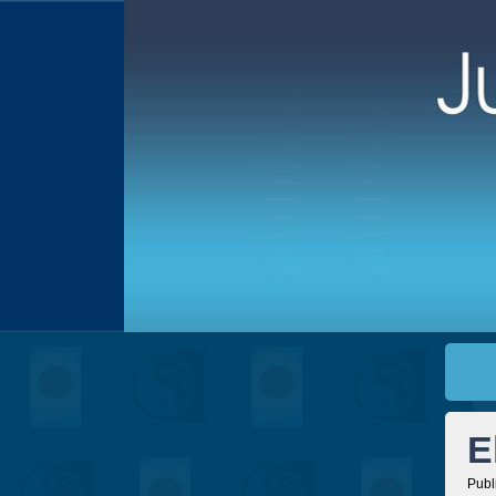
E
Publ