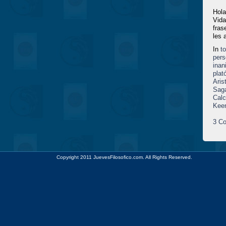
Hola
Vida
fras
les 
In
t
pers
ina
plat
Aris
Sag
Calc
Kee
3 Co
Copyright 2011 JuevesFilosofico.com. All Rights Reserved.