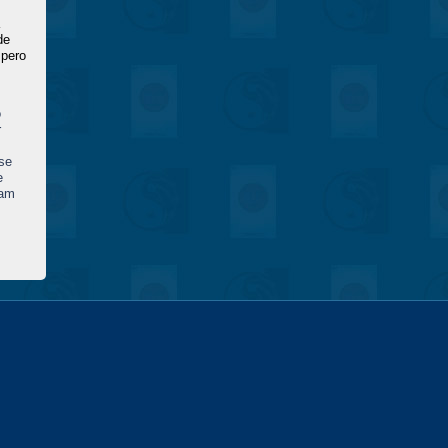
de
spero
o
r
se
e
am